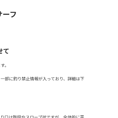
サーフ
せて
ます。
、一部に釣り禁止情報が入っており、詳細は下
入り口は階段やスロープ状ですが、全体的に平