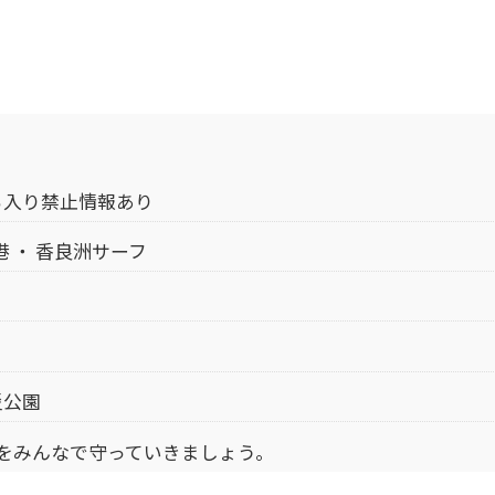
ち入り禁止情報あり
港 ・ 香良洲サーフ
災公園
場をみんなで守っていきましょう。