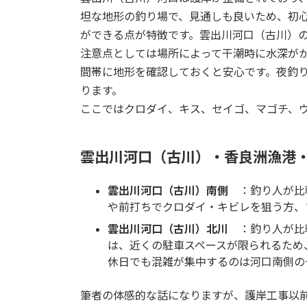
坦な地形の釣り場で、見通しも良いため、初
ができる点が特徴です。雲出川河口（古川）
注意点としては場所によって干潮時に水深が
間帯に地形を確認しておくと安心です。夜釣
ります。
ここではクロダイ、キス、セイゴ、マゴチ、
雲出川河口（古川）・香良洲漁港
雲出川河口（古川）南側
：釣り人が比較
や前打ちでクロダイ・キビレを狙う方、
雲出川河口（古川）北川
：釣り人が比較
は、近くの駐車スペースが限られるため
休日でも混雑が集中するのは河口南側の
筆者の体感的な話になりますが、護岸工事以