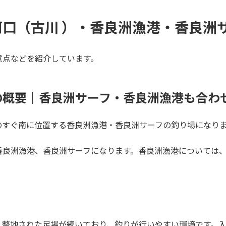
川河口（古川 ）・香良洲漁港・香良洲
意点などを紹介しています。
の概要｜香良洲サーフ・香良洲漁港も合わ
のすぐ南に位置する香良洲漁港・香良洲サーフの釣り場になり
香良洲漁港、香良洲サーフになります。香良洲漁港については
、整地された足場が続いており、釣りが行いやすい環境です。