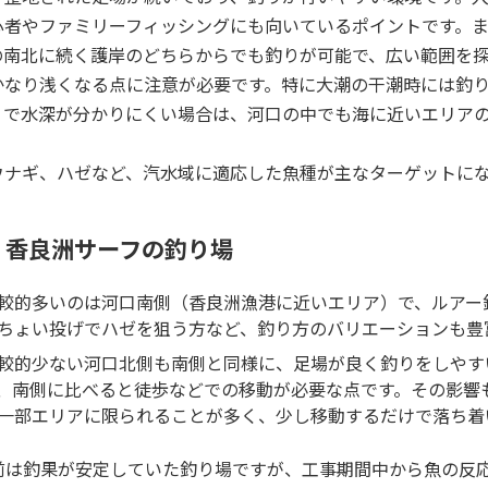
心者やファミリーフィッシングにも向いているポイントです。
の南北に続く護岸のどちらからでも釣りが可能で、広い範囲を
かなり浅くなる点に注意が必要です。特に大潮の干潮時には釣
りで水深が分かりにくい場合は、河口の中でも海に近いエリア
ウナギ、ハゼなど、汽水域に適応した魚種が主なターゲットに
・香良洲サーフの釣り場
的多いのは河口南側（香良洲漁港に近いエリア）で、ルアー
ちょい投げでハゼを狙う方など、釣り方のバリエーションも豊
的少ない河口北側も南側と同様に、足場が良く釣りをしやす
、南側に比べると徒歩などでの移動が必要な点です。その影響
一部エリアに限られることが多く、少し移動するだけで落ち着
前は釣果が安定していた釣り場ですが、工事期間中から魚の反