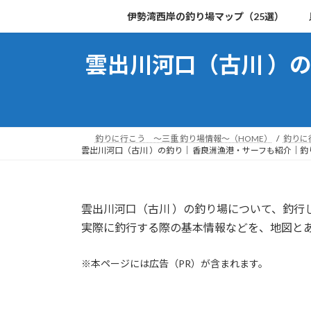
コ
ナ
伊勢湾西岸の釣り場マップ（25選）
ン
ビ
テ
ゲ
雲出川河口（古川 ）
ン
ー
ツ
シ
へ
ョ
ス
ン
キ
に
釣りに行こう ～三重 釣り場情報～（HOME）
釣りに
ッ
移
雲出川河口（古川 ）の釣り│ 香良洲漁港・サーフも紹介｜
プ
動
雲出川河口（古川 ）の釣り場について、釣行
実際に釣行する際の基本情報などを、地図と
※本ページには広告（PR）が含まれます。