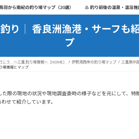
鳥羽から南紀の釣り場マップ（20選）
♨ 釣り前後の温泉・温浴施
の釣り│ 香良洲漁港・サーフも
プ
行こう ～三重 釣り場情報～（HOME）
伊勢湾西岸の釣り場マップ
三重県中
釣り場情報とマップ
した際の現地の状況や現地調査委時の様子などを元にして、特
あわせて紹介しています。