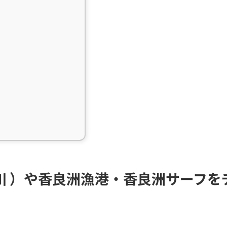
川 ）や香良洲漁港・香良洲サーフを
。