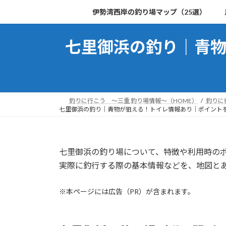
コ
ナ
伊勢湾西岸の釣り場マップ（25選）
ン
ビ
テ
ゲ
七里御浜の釣り｜青
ン
ー
ツ
シ
へ
ョ
ス
ン
キ
に
釣りに行こう ～三重 釣り場情報～（HOME）
釣りに
ッ
移
七里御浜の釣り｜青物が狙える！トイレ情報あり｜ポイント
プ
動
七里御浜の釣り場について、特徴や利用時の
実際に釣行する際の基本情報などを、地図と
※本ページには広告（PR）が含まれます。