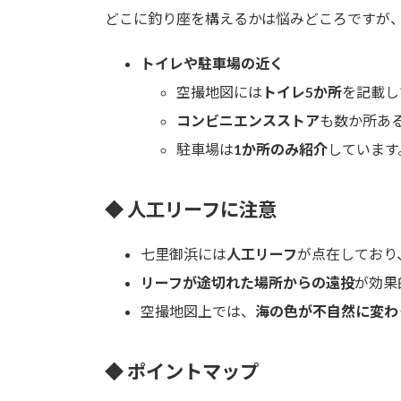
どこに釣り座を構えるかは悩みどころですが
トイレや駐車場の近く
空撮地図には
トイレ5か所
を記載し
コンビニエンスストア
も数か所あ
駐車場は
1か所のみ紹介
しています
◆ 人工リーフに注意
七里御浜には
人工リーフ
が点在しており
リーフが途切れた場所からの遠投
が効果
空撮地図上では、
海の色が不自然に変わ
◆ ポイントマップ